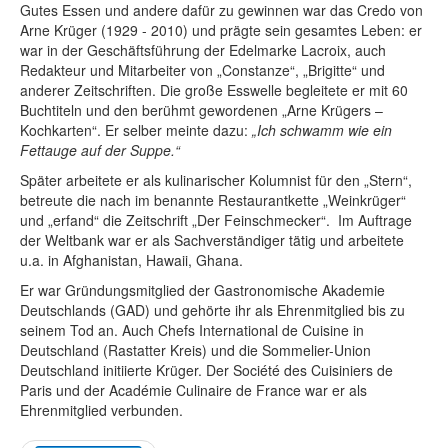
Gutes Essen und andere dafür zu gewinnen war das Credo von
Arne Krüger (1929 - 2010) und prägte sein gesamtes Leben: er
war in der Geschäftsführung der Edelmarke Lacroix, auch
Redakteur und Mitarbeiter von „Constanze“, „Brigitte“ und
anderer Zeitschriften. Die große Esswelle begleitete er mit 60
Buchtiteln und den berühmt gewordenen „Arne Krügers –
Kochkarten“. Er selber meinte dazu:
„Ich schwamm wie ein
Fettauge auf der Suppe.“
Später arbeitete er als kulinarischer Kolumnist für den „Stern“,
betreute die nach im benannte Restaurantkette „Weinkrüger“
und „erfand“ die Zeitschrift „Der Feinschmecker“. Im Auftrage
der Weltbank war er als Sachverständiger tätig und arbeitete
u.a. in Afghanistan, Hawaii, Ghana.
Er war Gründungsmitglied der Gastronomische Akademie
Deutschlands (GAD) und gehörte ihr als Ehrenmitglied bis zu
seinem Tod an. Auch Chefs International de Cuisine in
Deutschland (Rastatter Kreis) und die Sommelier-Union
Deutschland initiierte Krüger. Der Société des Cuisiniers de
Paris und der Académie Culinaire de France war er als
Ehrenmitglied verbunden.