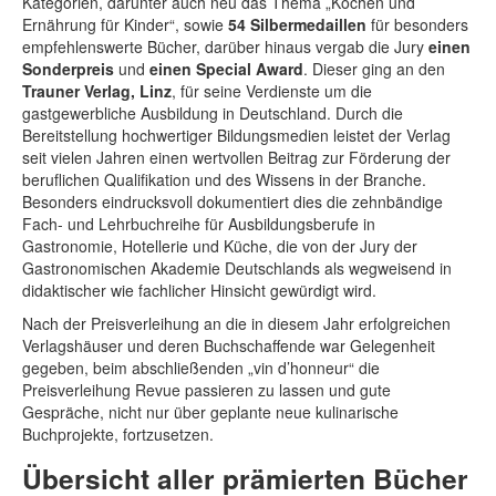
Kategorien, darunter auch neu das Thema „Kochen und
Ernährung für Kinder“, sowie
54 Silbermedaillen
für besonders
empfehlenswerte Bücher, darüber hinaus vergab die Jury
einen
Sonderpreis
und
einen Special Award
. Dieser ging an den
Trauner Verlag, Linz
, für seine Verdienste um die
gastgewerbliche Ausbildung in Deutschland. Durch die
Bereitstellung hochwertiger Bildungsmedien leistet der Verlag
seit vielen Jahren einen wertvollen Beitrag zur Förderung der
beruflichen Qualifikation und des Wissens in der Branche.
Besonders eindrucksvoll dokumentiert dies die zehnbändige
Fach- und Lehrbuchreihe für Ausbildungsberufe in
Gastronomie, Hotellerie und Küche, die von der Jury der
Gastronomischen Akademie Deutschlands als wegweisend in
didaktischer wie fachlicher Hinsicht gewürdigt wird.
Nach der Preisverleihung an die in diesem Jahr erfolgreichen
Verlagshäuser und deren Buchschaffende war Gelegenheit
gegeben, beim abschließenden „vin d’honneur“ die
Preisverleihung Revue passieren zu lassen und gute
Gespräche, nicht nur über geplante neue kulinarische
Buchprojekte, fortzusetzen.
Übersicht aller prämierten Bücher