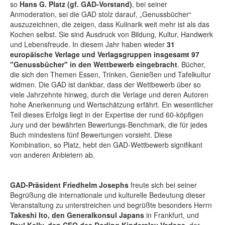
so
Hans G. Platz (gf. GAD-Vorstand)
, bei seiner
Anmoderation, sei die GAD stolz darauf, „Genussbücher“
auszuzeichnen, die zeigen, dass Kulinarik weit mehr ist als das
Kochen selbst. Sie sind Ausdruck von Bildung, Kultur, Handwerk
und Lebensfreude. In diesem Jahr haben wieder
31
europäische Verlage und Verlagsgruppen insgesamt 97
"Genussbücher" in den Wettbewerb eingebracht
. Bücher,
die sich den Themen Essen, Trinken, Genießen und Tafelkultur
widmen. Die GAD ist dankbar, dass der Wettbewerb über so
viele Jahrzehnte hinweg, durch die Verlage und deren Autoren
hohe Anerkennung und Wertschätzung erfährt. Ein wesentlicher
Teil dieses Erfolgs liegt in der Expertise der rund 60-köpfigen
Jury und der bewährten Bewertungs-Benchmark, die für jedes
Buch mindestens fünf Bewertungen vorsieht. Diese
Kombination, so Platz, hebt den GAD-Wettbewerb signifikant
von anderen Anbietern ab.
GAD-Präsident Friedhelm Josephs
freute sich bei seiner
Begrüßung die internationale und kulturelle Bedeutung dieser
Veranstaltung zu unterstreichen und begrüßte besonders Herrn
Takeshi Ito, den Generalkonsul Japans
in Frankfurt, und