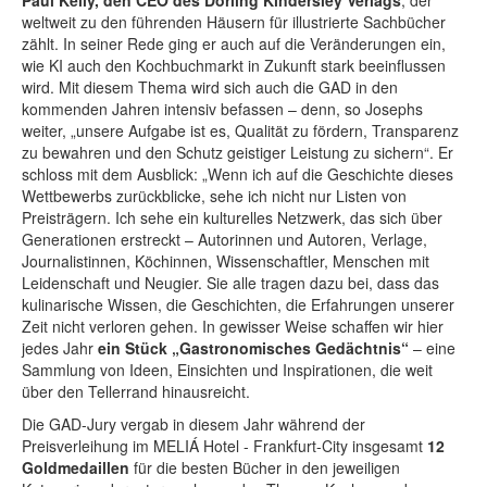
Paul Kelly, den CEO des Dorling Kindersley Verlags
, der
weltweit zu den führenden Häusern für illustrierte Sachbücher
zählt. In seiner Rede ging er auch auf die Veränderungen ein,
wie KI auch den Kochbuchmarkt in Zukunft stark beeinflussen
wird. Mit diesem Thema wird sich auch die GAD in den
kommenden Jahren intensiv befassen – denn, so Josephs
weiter, „unsere Aufgabe ist es, Qualität zu fördern, Transparenz
zu bewahren und den Schutz geistiger Leistung zu sichern“. Er
schloss mit dem Ausblick: „Wenn ich auf die Geschichte dieses
Wettbewerbs zurückblicke, sehe ich nicht nur Listen von
Preisträgern. Ich sehe ein kulturelles Netzwerk, das sich über
Generationen erstreckt – Autorinnen und Autoren, Verlage,
Journalistinnen, Köchinnen, Wissenschaftler, Menschen mit
Leidenschaft und Neugier. Sie alle tragen dazu bei, dass das
kulinarische Wissen, die Geschichten, die Erfahrungen unserer
Zeit nicht verloren gehen. In gewisser Weise schaffen wir hier
jedes Jahr
ein Stück „Gastronomisches Gedächtnis“
– eine
Sammlung von Ideen, Einsichten und Inspirationen, die weit
über den Tellerrand hinausreicht.
Die GAD-Jury vergab in diesem Jahr während der
Preisverleihung im MELIÁ Hotel - Frankfurt-City insgesamt
12
Goldmedaillen
für die besten Bücher in den jeweiligen